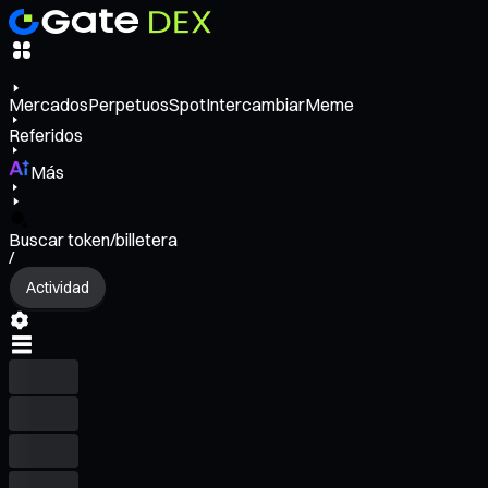
Mercados
Perpetuos
Spot
Intercambiar
Meme
Referidos
Más
Buscar token/billetera
/
Actividad