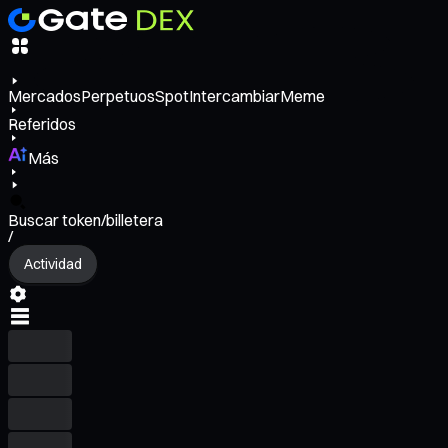
Mercados
Perpetuos
Spot
Intercambiar
Meme
Referidos
Más
Buscar token/billetera
/
Actividad