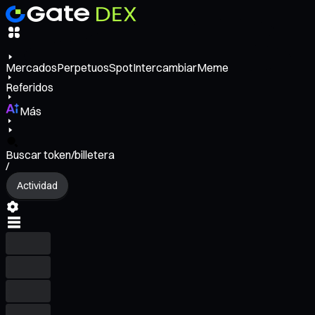
Mercados
Perpetuos
Spot
Intercambiar
Meme
Referidos
Más
Buscar token/billetera
/
Actividad