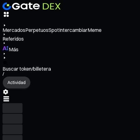
Mercados
Perpetuos
Spot
Intercambiar
Meme
Referidos
Más
Buscar token/billetera
/
Actividad