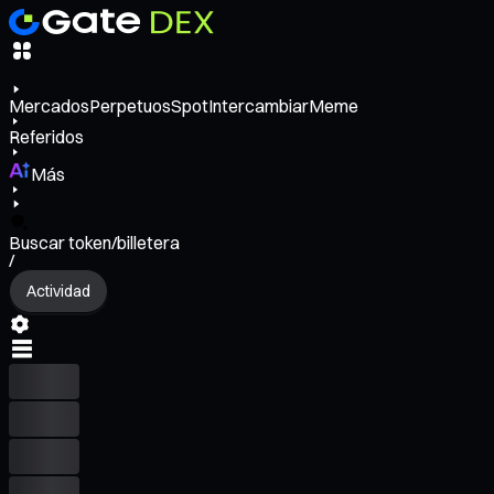
Mercados
Perpetuos
Spot
Intercambiar
Meme
Referidos
Más
Buscar token/billetera
/
Actividad