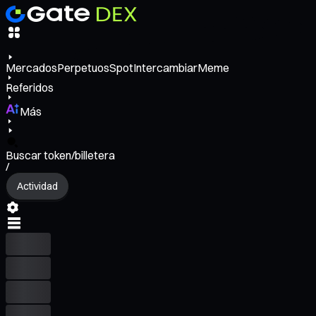
Mercados
Perpetuos
Spot
Intercambiar
Meme
Referidos
Más
Buscar token/billetera
/
Actividad