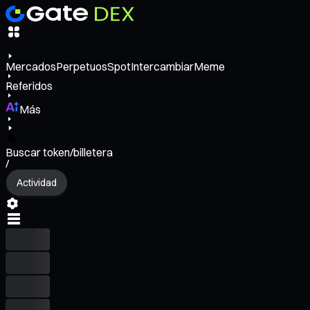
Mercados
Perpetuos
Spot
Intercambiar
Meme
Referidos
Más
Buscar token/billetera
/
Actividad