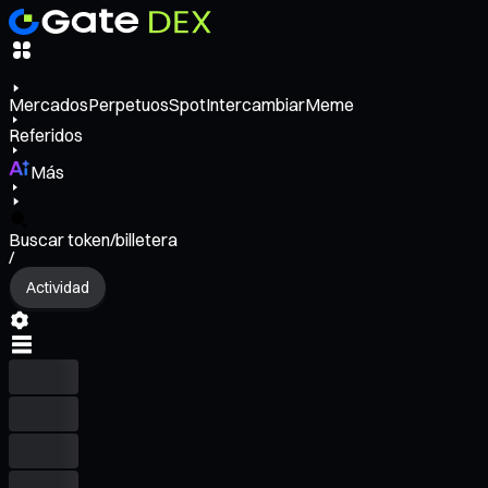
Mercados
Perpetuos
Spot
Intercambiar
Meme
Referidos
Más
Buscar token/billetera
/
Actividad