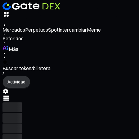
Mercados
Perpetuos
Spot
Intercambiar
Meme
Referidos
Más
Buscar token/billetera
/
Actividad