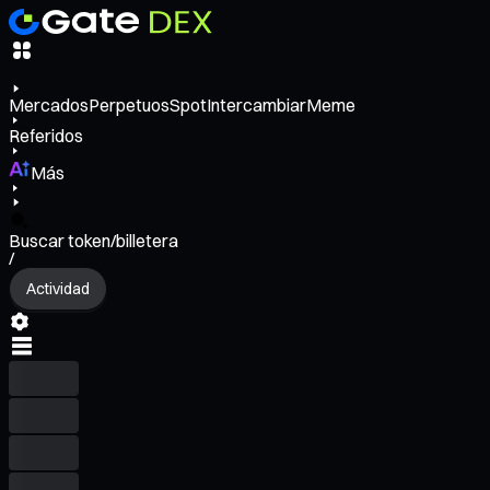
Mercados
Perpetuos
Spot
Intercambiar
Meme
Referidos
Más
Buscar token/billetera
/
Actividad