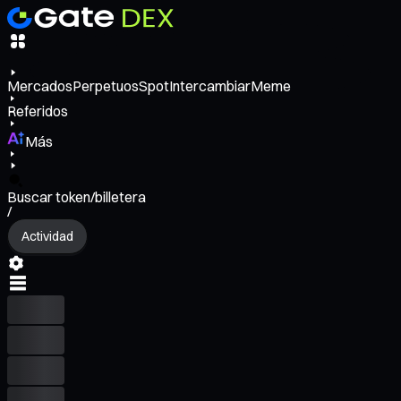
Mercados
Perpetuos
Spot
Intercambiar
Meme
Referidos
Más
Buscar token/billetera
/
Actividad