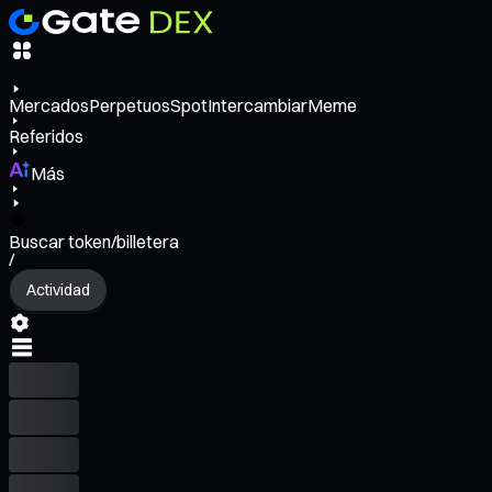
Mercados
Perpetuos
Spot
Intercambiar
Meme
Referidos
Más
Buscar token/billetera
/
Actividad