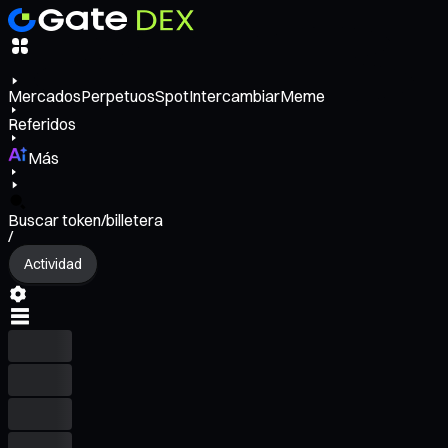
Mercados
Perpetuos
Spot
Intercambiar
Meme
Referidos
Más
Buscar token/billetera
/
Actividad