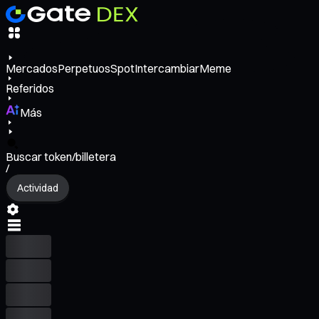
Mercados
Perpetuos
Spot
Intercambiar
Meme
Referidos
Más
Buscar token/billetera
/
Actividad