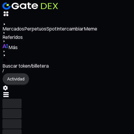
Mercados
Perpetuos
Spot
Intercambiar
Meme
Referidos
Más
Buscar token/billetera
/
Actividad