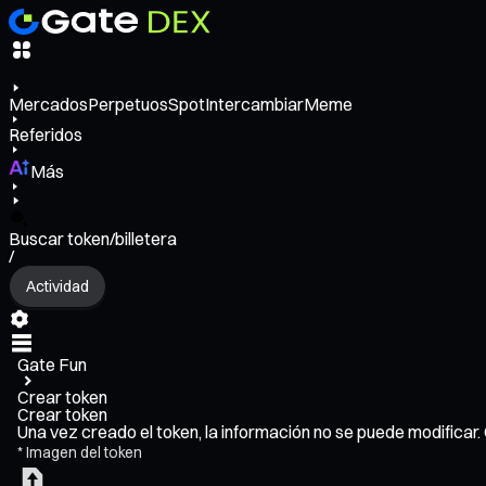
Mercados
Perpetuos
Spot
Intercambiar
Meme
Referidos
Más
Buscar token/billetera
/
Actividad
Gate Fun
Crear token
Crear token
Una vez creado el token, la información no se puede modificar
*
Imagen del token