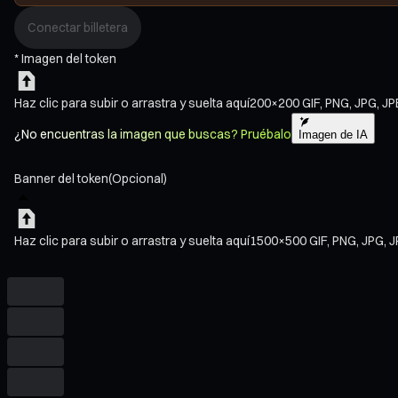
Conectar billetera
*
Imagen del token
Haz clic para subir
o arrastra y suelta aquí
200×200
GIF, PNG, JPG, J
¿No encuentras la imagen que buscas? Pruébalo
Imagen de IA
Banner del token
(Opcional)
Haz clic para subir
o arrastra y suelta aquí
1500×500
GIF, PNG, JPG, 