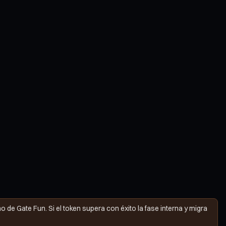
 de Gate Fun. Si el token supera con éxito la fase interna y migra