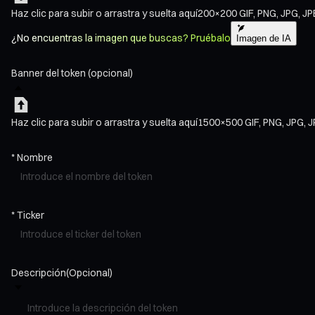
Haz clic para subir
o arrastra y suelta aquí
200×200
GIF, PNG, JPG, J
¿No encuentras la imagen que buscas? Pruébalo
Imagen de IA
Banner del token (opcional)
Haz clic para subir
o arrastra y suelta aquí
1500×500
GIF, PNG, JPG, 
*
Nombre
*
Ticker
Descripción
(Opcional)