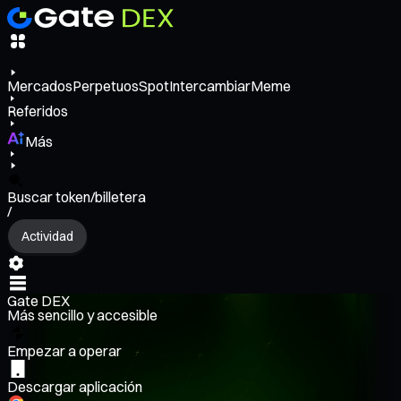
Mercados
Perpetuos
Spot
Intercambiar
Meme
Referidos
Más
Buscar token/billetera
/
Actividad
Gate DEX
Más sencillo y accesible
Empezar a operar
Descargar aplicación