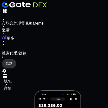
市场
合约
现货
兑换
Meme
邀请
更多
搜索代币/钱包
/
活动
钱包
详情