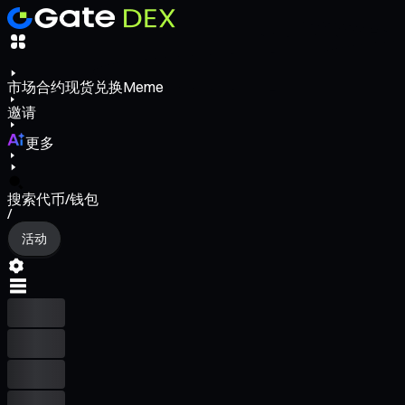
市场
合约
现货
兑换
Meme
邀请
更多
搜索代币/钱包
/
活动