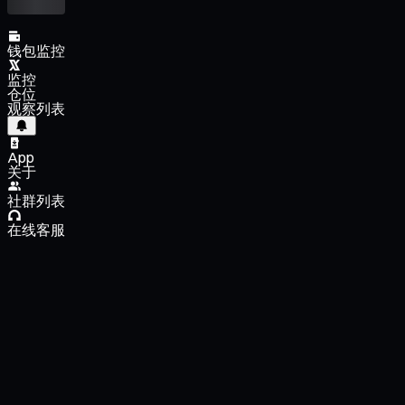
钱包监控
监控
仓位
观察列表
App
关于
社群列表
在线客服