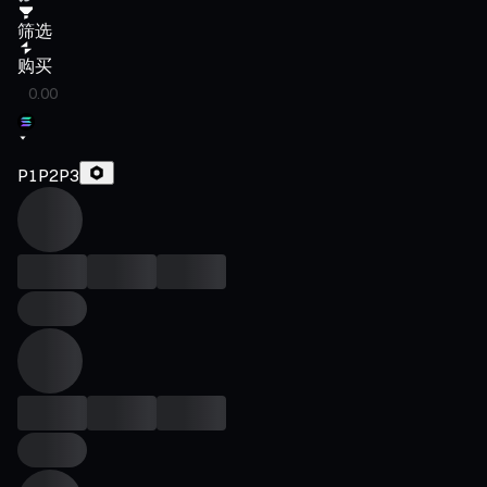
筛选
购买
P1
P2
P3