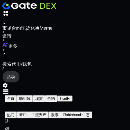
市场
合约
现货
兑换
Meme
邀请
更多
搜索代币/钱包
/
活动
全链
聪明钱
现货
合约
TradFi
热门
新币
主流资产
股票
Robinhood 生态
1h