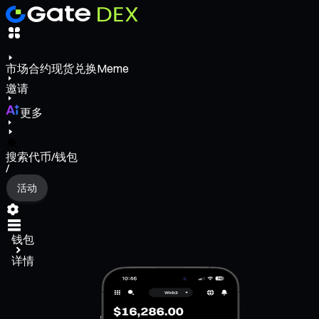
市场
合约
现货
兑换
Meme
邀请
更多
搜索代币/钱包
/
活动
钱包
详情