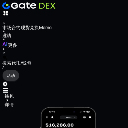
市场
合约
现货
兑换
Meme
邀请
更多
搜索代币/钱包
/
活动
钱包
详情