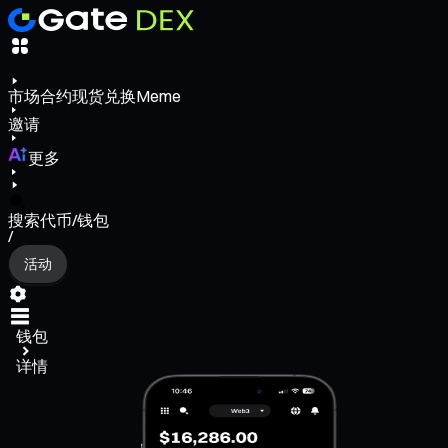
市场
合约
现货
兑换
Meme
邀请
更多
搜索代币/钱包
/
活动
钱包
详情