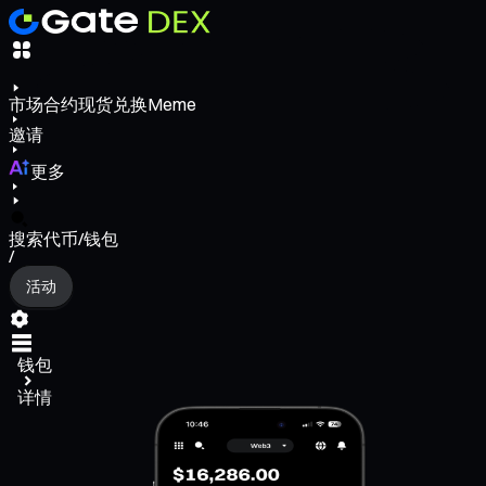
市场
合约
现货
兑换
Meme
邀请
更多
搜索代币/钱包
/
活动
钱包
详情