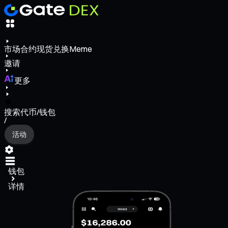
市场
合约
现货
兑换
Meme
邀请
更多
搜索代币/钱包
/
活动
钱包
详情