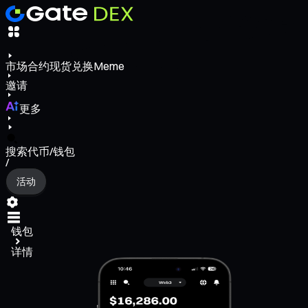
市场
合约
现货
兑换
Meme
邀请
更多
搜索代币/钱包
/
活动
钱包
详情