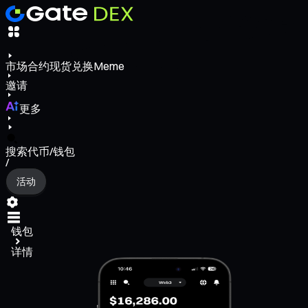
市场
合约
现货
兑换
Meme
邀请
更多
搜索代币/钱包
/
活动
钱包
详情