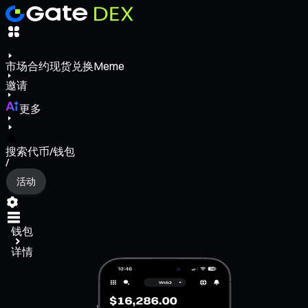
市场
合约
现货
兑换
Meme
邀请
更多
搜索代币/钱包
/
活动
钱包
详情