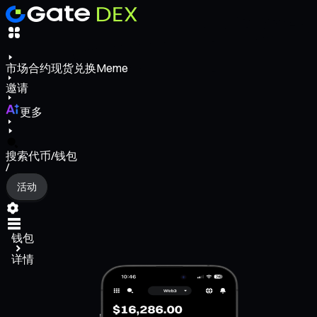
市场
合约
现货
兑换
Meme
邀请
更多
搜索代币/钱包
/
活动
钱包
详情