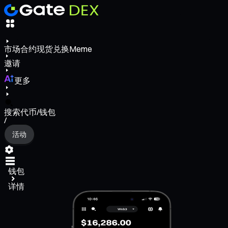
市场
合约
现货
兑换
Meme
邀请
更多
搜索代币/钱包
/
活动
钱包
详情