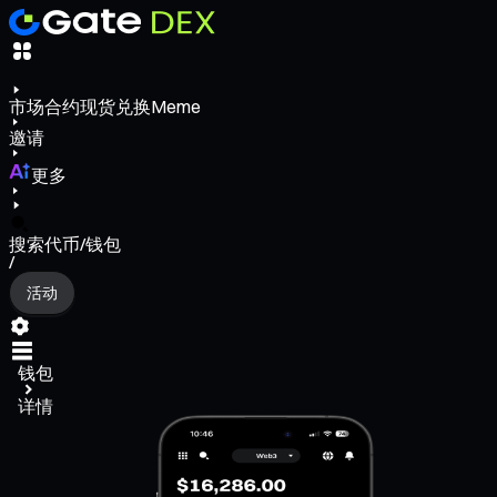
市场
合约
现货
兑换
Meme
邀请
更多
搜索代币/钱包
/
活动
钱包
详情