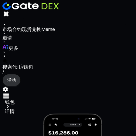
市场
合约
现货
兑换
Meme
邀请
更多
搜索代币/钱包
/
活动
钱包
详情