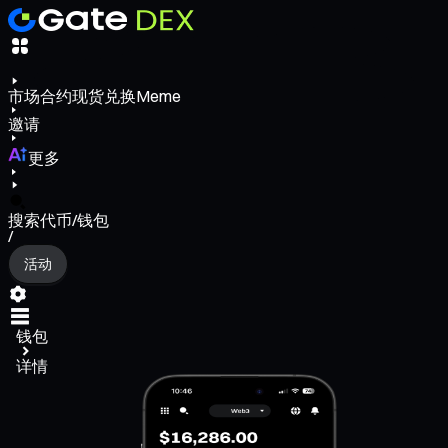
市场
合约
现货
兑换
Meme
邀请
更多
搜索代币/钱包
/
活动
钱包
详情