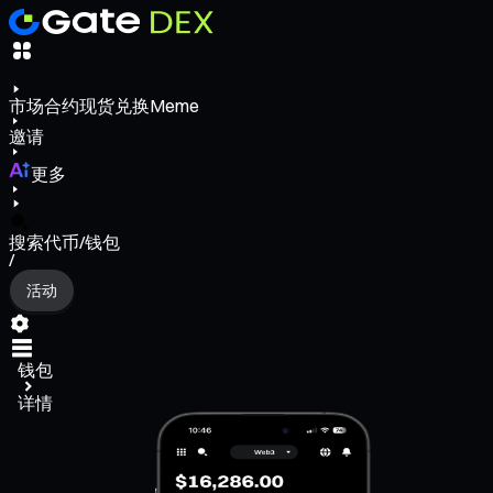
市场
合约
现货
兑换
Meme
邀请
更多
搜索代币/钱包
/
活动
钱包
详情