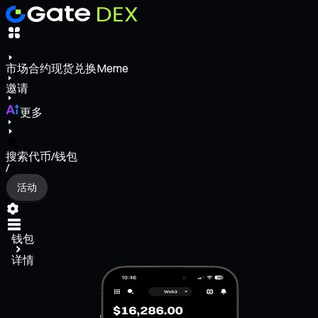
市场
合约
现货
兑换
Meme
邀请
更多
搜索代币/钱包
/
活动
钱包
详情