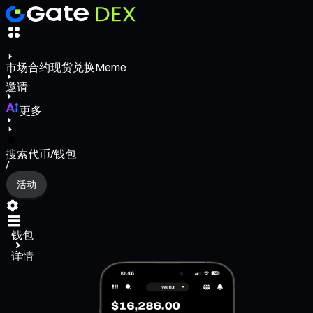
市场
合约
现货
兑换
Meme
邀请
更多
搜索代币/钱包
/
活动
钱包
详情