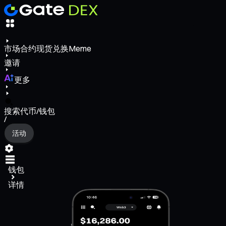
市场
合约
现货
兑换
Meme
邀请
更多
搜索代币/钱包
/
活动
钱包
详情