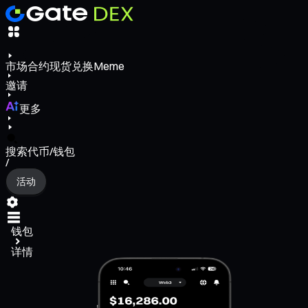
市场
合约
现货
兑换
Meme
邀请
更多
搜索代币/钱包
/
活动
钱包
详情