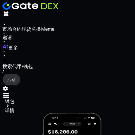
市场
合约
现货
兑换
Meme
邀请
更多
搜索代币/钱包
/
活动
钱包
详情