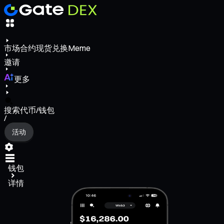
市场
合约
现货
兑换
Meme
邀请
更多
搜索代币/钱包
/
活动
钱包
详情