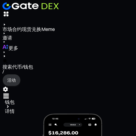
市场
合约
现货
兑换
Meme
邀请
更多
搜索代币/钱包
/
活动
钱包
详情