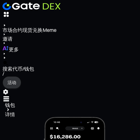
市场
合约
现货
兑换
Meme
邀请
更多
搜索代币/钱包
/
活动
钱包
详情