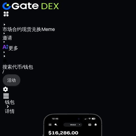
市场
合约
现货
兑换
Meme
邀请
更多
搜索代币/钱包
/
活动
钱包
详情