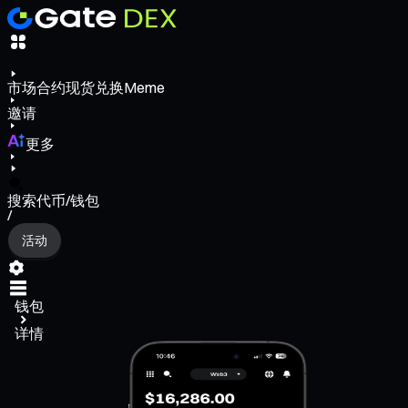
市场
合约
现货
兑换
Meme
邀请
更多
搜索代币/钱包
/
活动
钱包
详情