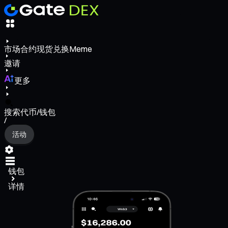
市场
合约
现货
兑换
Meme
邀请
更多
搜索代币/钱包
/
活动
钱包
详情