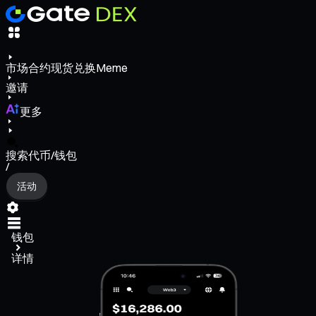
市场
合约
现货
兑换
Meme
邀请
更多
搜索代币/钱包
/
活动
钱包
详情