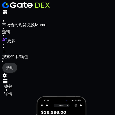
市场
合约
现货
兑换
Meme
邀请
更多
搜索代币/钱包
/
活动
钱包
详情