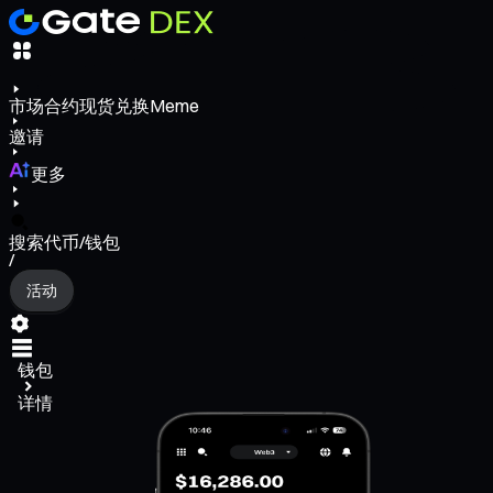
市场
合约
现货
兑换
Meme
邀请
更多
搜索代币/钱包
/
活动
钱包
详情