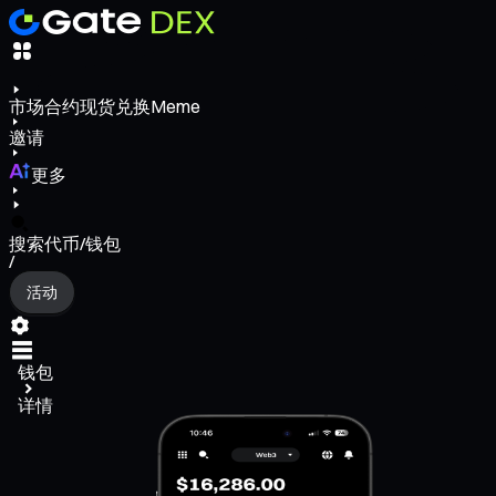
市场
合约
现货
兑换
Meme
邀请
更多
搜索代币/钱包
/
活动
钱包
详情