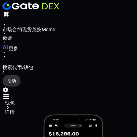
市场
合约
现货
兑换
Meme
邀请
更多
搜索代币/钱包
/
活动
钱包
详情